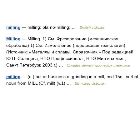
milling
— milling; pla·no·milling; …
English syllables
Milling
— Milling. 1) См. Фрезерование (механическая
обработка) 1) См. Измельчение (порошковая технология)
(Источник: «Металлы и сплавы. Справочник.» Под редакцией
Ю.П. Солнцева; НПО Профессионал , НПО Мир и семья ;
Санкт Петербург, 2003 г.) …
Словарь металлургических терминов
milling
— (n.) act or business of grinding in a mill, mid 15c., verbal
noun from MILL (Cf. mill) (v.1) …
Etymology dictionary