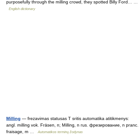
purposefully through the milling crowd, they spotted Billy Ford… …
English dictionary
Milling
— frezavimas statusas T sritis automatika atitikmenys:
angl. milling vok. Fräsen, n; Milling, n rus. фрезирование, n pranc.
fraisage, m …
Automatikos terminų žodynas