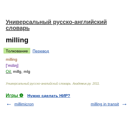
Универсальный русско-английский
словарь
milling
Толкование
Перевод
milling
['mɪlɪŋ]
Oil:
millg, mlg
Универсальный русско-английский словарь
.
Академик.ру
.
2011
.
Игры ⚽
Нужно сделать НИР?
millimicron
milling in transit