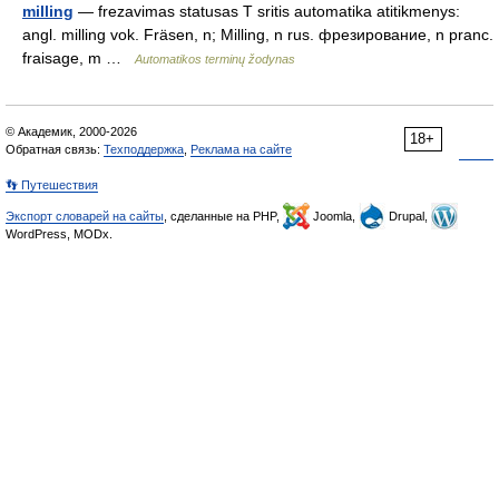
milling
— frezavimas statusas T sritis automatika atitikmenys:
angl. milling vok. Fräsen, n; Milling, n rus. фрезирование, n pranc.
fraisage, m …
Automatikos terminų žodynas
© Академик, 2000-2026
18+
Обратная связь:
Техподдержка
,
Реклама на сайте
👣 Путешествия
Экспорт словарей на сайты
, сделанные на PHP,
Joomla,
Drupal,
WordPress, MODx.