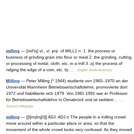
milling
— [mil′iŋ] vt., vi. prp. of MILL1 n. 1. the process or
business of grinding grain into flour or meal 2. the grinding, cutting,
or processing of metal, cloth, etc. in a mill 3. a) the process of
ridging the edge of a coin, etc. b) …
English World dictionary
Milling
— Peter Milling (* 1944) studierte von 1965–1970 an der
Universität Mannheim Betriebswirtschaftslehre, promovierte dort
1972 und habilitierte sich 1979. Von 1981 1991 war er Professor
für Betriebswirtschaftslehre in Osnabrück und ist seitdem… …
Deutsch Wikipedia
milling
— [[t]mɪ̱lɪŋ[/t]] ADJ: ADJ n The people in a milling crowd
move around within a particular place or area, so that the
movement of the whole crowd looks very confused. As they moved